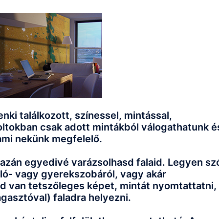
i találkozott, színessel, mintással,
oltokban csak adott mintákból válogathatunk é
ami nekünk megfelelő.
gazán egyedivé varázsolhasd falaid. Legyen sz
háló- vagy gyerekszobáról, vagy akár
d van tetszőleges képet, mintát nyomtattatni,
gasztóval) faladra helyezni.