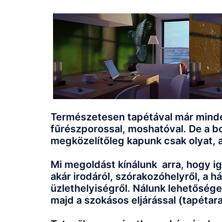
Természetesen tapétával már mindenk
fűrészporossal, moshatóval. De a b
megközelítőleg kapunk csak olyat, 
Mi megoldást kínálunk arra, hogy i
akár irodáról, szórakozóhelyről, a 
üzlethelyiségről. Nálunk lehetősége
majd a szokásos eljárással (tapétara