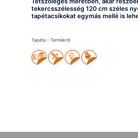
Tetszőleges méretben, akár részben,
tekercsszélesség 120 cm széles ny
tapétacsíkokat egymás mellé is lehet
Tapéta – Termékről