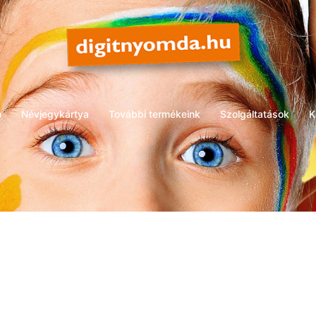
ó
Névjegykártya
További termékeink
Szolgáltatások
K