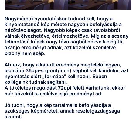
Nagyméretű nyomtatáskor tudnod kell, hogy a
kinyomtatandó kép mérete nagyban befolyásolja a
nézőtávolságot. Nagyobb képek csak távolabbról
válnak élvezhetővé, értelmezhetővé. Míg az alacsony
felbontású képek nagy távolságból nézve kielégítő,
akár jó eredményt adnak, azt közelről szemlélve
bizony nem szép.
Ahhoz, hogy a kapott eredmény megfelelő legyen,
legalább 36dpi-s (pont/inch) képből kell kiindulni, azt
nyomtatás előtt „formába” kell hozni. Ebben
kollégáink tudnak segíteni.
A tökéletes megoldást 72dpi felett várhatunk, ekkor
már közelről szemlélve is jó eredményt ad.
Jó tudni, hogy a kép tartalma is befolyásolja a
szükséges képméretet, annak részletgazdagsága
szerint.