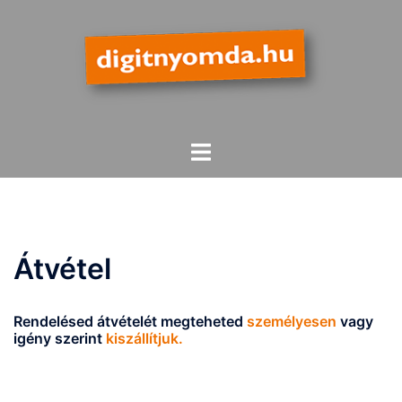
Skip
to
content
Toggle
menu
Átvétel
Rendelésed átvételét megteheted
személyesen
vagy
igény szerint
kiszállítjuk.